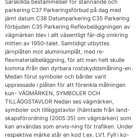
Särskillda bestämmelser för stannande och
parkering C37 Parkeringsförbud på dag med
jämt datum C38 Datumparkering C35 Parkering
förbjuden C35 Parkering Reflexbeläggningen av
vägmärken blev i allt väsentligt fär-dig omkring
mitten av 1950-talet. Samtidigt utbyttes
järnplåten mot aluminiumplåt, med re-
flexmaterialbeläggning, för att man helt skulle
komma ifrån den dyrbara rostskyddsmålning-en.
Medan förut symboler och bårder varit
uppressade i plåten för att förenkla målningen
kun- VÄGMÄRKEN, SYMBOLER OCH
TILLÄGGSTAVLOR Nedan ses vägmärken,
symboler och tilläggstavlor (hämtade från land-
skapsförordning (2005:35) om vägmärken) som
kan användas som anvis-ning för trafiken. Under
respektive märke står en kod t.ex. LV1. Fyll i ko-