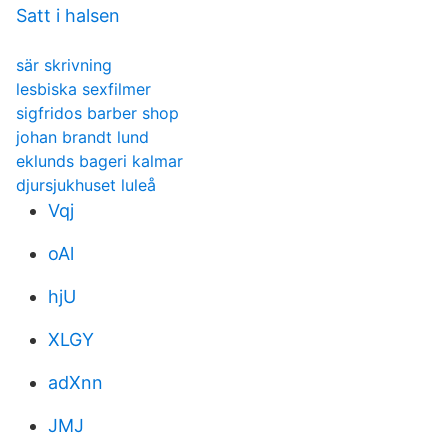
Satt i halsen
sär skrivning
lesbiska sexfilmer
sigfridos barber shop
johan brandt lund
eklunds bageri kalmar
djursjukhuset luleå
Vqj
oAl
hjU
XLGY
adXnn
JMJ