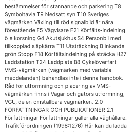
bestämmelser för stannande och parkering T8
Symboltavla T9 Nedsatt syn T10 Sveriges
vägmärken Växling till röd signalbild är nära
förestående F5 Vägvisare F21 Körfälts-indelning
ö e korsning G4 Akutsjukhus S4 Personbil med
tillkopplad släpkärra T11 Utsträckning Blinkande
grön Stopp F18 Körfältsindelning på sträcka H27
Laddstation T24 Laddplats B8 Cykelöverfart
VMS-vägmärken (vägmärken med variabla
meddelanden) behandlas inte i denna handbok.
Råd för utformning och placering av VMS-
vägmärken finns i Vägar och gators utformning,
VGU, delen omställbara vägmärken. 2.0
FÖRFATTNINGAR OCH PUBLIKATIONER 2.1
Författningar Författningar gäller alla väghållare.
Trafikförordningen (1998:1276) Här kan du ladda