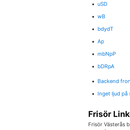
uSD
wB
bdydT
Ap
mbNpP
bDRpA
Backend fron
Inget ljud på
Frisör Li
Frisör Västerås b