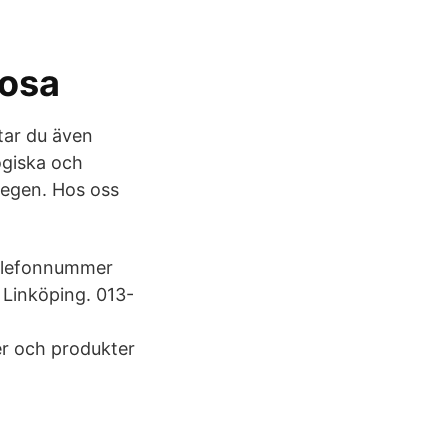
hosa
tar du även
ogiska och
r egen. Hos oss
telefonnummer
 Linköping. 013-
er och produkter