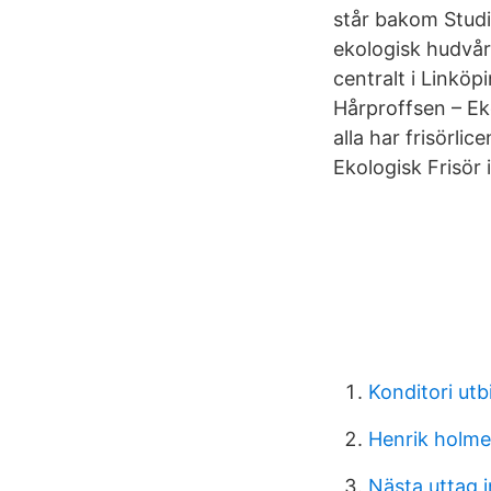
står bakom Stud
ekologisk hudvår
centralt i Linkö
Hårproffsen – Ek
alla har frisörl
Ekologisk Frisör
Konditori ut
Henrik holme
Nästa uttag 