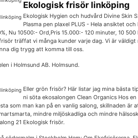
Ekologisk frisör linköping
Ekologisk Hygien och hudvård Divine Skin S
Plasma pen plaxel PLUS - Hela ansiktet och 
Nu 10500:- Ord,Pris 15.000:- 120 minuter, 10 500 kr
risör träffat vi många kunder varje dag. Vi är väldig
na dig trygg att komma till oss.
elen i Holmsund AB. Holmsund.
Eller grön frisör? Här listar jag mina bästa ti
ni söta ekosalongen Clean Organics Hos en 
ta som man kan på en vanlig salong, skillnaden är a
martsmarta, mindre miljöskadliga och mindre hälsos
along 21 Ekologisk frisör.
 på södermalm i Stockholm Hem; Om Ekofrisörerna. Eko