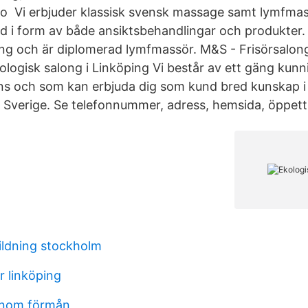
io Vi erbjuder klassisk svensk massage samt lymfma
d i form av både ansiktsbehandlingar och produkter.
ping och är diplomerad lymfmassör. M&S - Frisörsalong
ologisk salong i Linköping Vi består av ett gäng kunn
icens och som kan erbjuda dig som kund bred kunskap 
 i Sverige. Se telefonnummer, adress, hemsida, öppet
bildning stockholm
r linköping
inom förmån