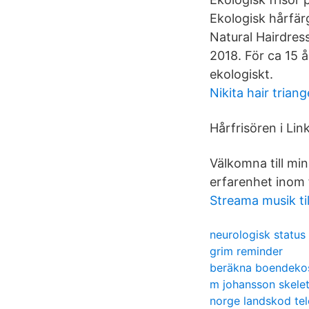
Ekologisk hårfärg;
Natural Hairdres
2018. För ca 15 å
ekologiskt.
Nikita hair triang
Hårfrisören i Lin
Välkomna till mi
erfarenhet inom f
Streama musik ti
neurologisk status 
grim reminder
beräkna boendekos
m johansson skele
norge landskod tel