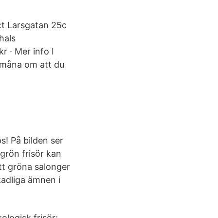
:t Larsgatan 25c
hals
 · Mer info I
t måna om att du
ps! På bilden ser
grön frisör kan
tt gröna salonger
kadliga ämnen i
logisk frisör;