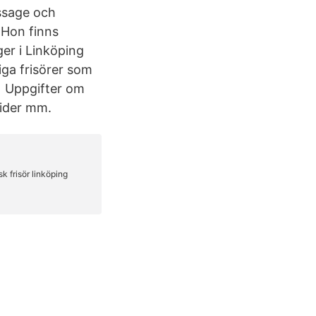
ssage och
 Hon finns
er i Linköping
iga frisörer som
i Uppgifter om
tider mm.