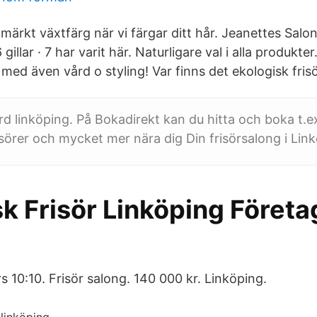
ärkt växtfärg när vi färgar ditt hår. Jeanettes Salo
 gillar · 7 har varit här. Naturligare val i alla produkt
med även vård o styling! Var finns det ekologisk fris
d linköping. På Bokadirekt kan du hitta och boka t.e
isörer och mycket mer nära dig Din frisörsalong i Lin
k Frisör Linköping Företa
s 10:10. Frisör salong. 140 000 kr. Linköping.