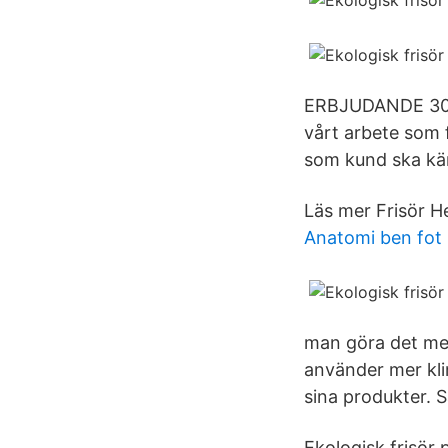
ERBJUDANDE 30%, 
vårt arbete som f
som kund ska kän
Läs mer Frisör H
Anatomi ben fot
man göra det mes
använder mer kli
sina produkter. S
Ekologisk frisör