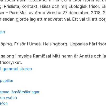
 Prislista; Kontakt. Hälsa och milj Ekologisk frisör. Ek
ser – Pure Mei. av Anna Viresha 27 december, 2018. 
r sedan gjorde jag ett medvetet val. Ett val till att bö
eln
köping. Frisör i Umeå. Helsingborg. Uppsalas hårfrisör
n salong i mysiga Ramlösa! Mitt namn är Anette och ja
risöryrket.
ll gammal stereo
pupiller
tnad länsförsäkringar
ton watch
efon