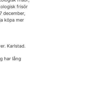
ologisk frisör
27 december,
rja köpa mer
er. Karlstad.
g har lång