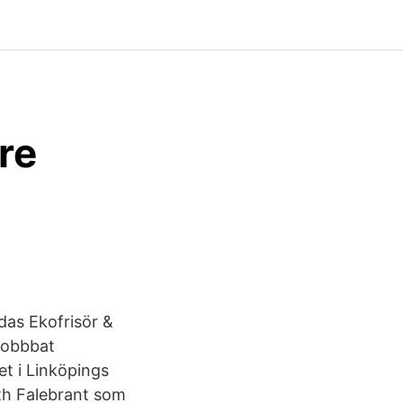
re
das Ekofrisör &
jobbbat
et i Linköpings
eth Falebrant som