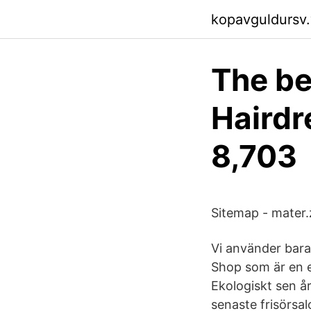
kopavguldursv
The be
Hairdr
8,703
Sitemap - mater.
Vi använder bara
Shop som är en e
Ekologiskt sen år
senaste frisörsa