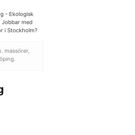
ng - Ekologisk
er. Jobbar med
ör i Stockholm?
x. massörer,
köping.
g