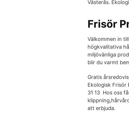
Västerås. Ekolog
Frisör P
Välkommen in til
högkvalitativa h
miljövänliga prod
blir du varmt bem
Gratis årsredovi
Ekologisk Frisör
31 13 Hos oss få
klippning,hårvår
att erbjuda.