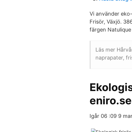
Vi använder eko-m
Frisör, Växjö. 386
färgen Natulique 
Läs mer Hårvår
naprapater, fr
Ekologis
eniro.se
Igår 06 :09 9 mar