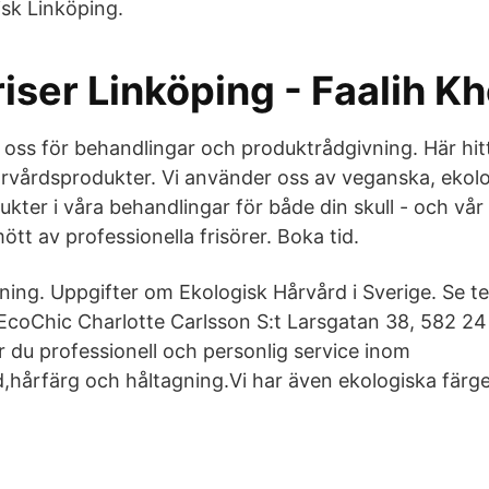
isk Linköping.
riser Linköping - Faalih K
l oss för behandlingar och produktrådgivning. Här hit
årvårdsprodukter. Vi använder oss av veganska, ekol
ukter i våra behandlingar för både din skull - och vå
ött av professionella frisörer. Boka tid.
sning. Uppgifter om Ekologisk Hårvård i Sverige. Se 
 EcoChic Charlotte Carlsson S:t Larsgatan 38, 582 24
r du professionell och personlig service inom
d,hårfärg och håltagning.Vi har även ekologiska färg